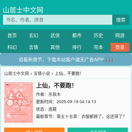
山居士中文网
搜索
首页
玄幻
武侠
都市
历史
网游
科幻
言情
其他
排行
完本
登录
追看新章节，下载本站客户端无广告APP
↓↓↓
山居士中文网
>
言情小说
> 上仙，不要跑！
上仙，不要跑！
作者：
东辰木
更新时间：2025-09-19 04:14:13
状态：连载
最新章节：
第五十五章：衣服都换了，这还得了？
加入书架
点击阅读