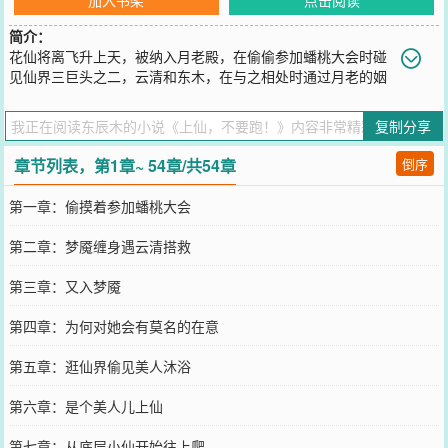
简介：
花仙将离飞升上天，被纳入月老殿，在偷偷参加蟠桃大会时碰
见仙界三巨头之二，云清和东木，在与之相处时通过月老的姻
缘镜找到了自己前世的记忆。天纪五万年时，仙魔大战之际，天界花
神与魔界魔女在凡间历劫，同时恋上正在历情劫的东木上仙（东木上
复制分享
仙和花神捆了红线的，花神历劫不知情历的是情劫）。东木上仙为人
间的皇，花神本为正后，却因魔女所转世的妃掺和，两神历劫不得成
章节列表，第1章~ 54章/共54章
倒序
功，回到天庭，忘却凡尘记忆，在一次偶然的机会下两神记起那段刻
骨铭心的记忆，花神执意代东木出征仙魔大战，最后灰飞烟灭，仅存
第一章：偷摸着参加蟠桃大会
的最后意志被东木投入轮回镜，化为一株牡丹，因着花神的意志决
绝，在入了轮回镜之后，东木上仙很难找到花神了。九天之上，并非
第二章：梦魇缠身遇云清搭救
众仙都知道东木上仙与花神的过去是为禁忌……原汤圆签约作者：东
辰木因汤圆创作app闭站，现挪到17K续写后文。欢迎观看，喜欢的留
第三章：又入梦魇
下你的小收藏哦
您要是觉得《
上仙，不要跑！
》还不错的话请不要忘记向您QQ群和微
第四章：为何对她会有莫名的在意
博微信里的朋友推荐哦！
第五章：逛仙界偷见美人沐浴
第六章：是个美人儿上仙
第七章：从底层小仙开始往上爬