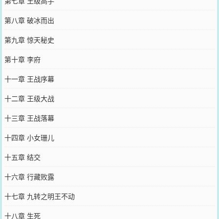
第七章 王级高手
第八章 破冰而出
第九章 惊天秘史
第十章 李府
十一章 王战序幕
十二章 王级大战
十三章 王战落幕
十四章 小女珊儿
十五章 结交
十六章 行藏败露
十七章 九转之明王不动
十八章 生死