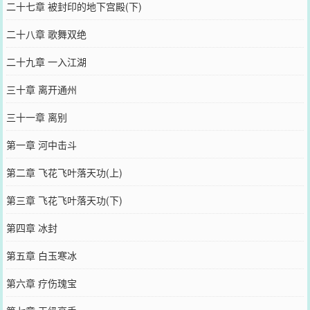
二十七章 被封印的地下宫殿(下)
二十八章 歌舞双绝
二十九章 一入江湖
三十章 离开通州
三十一章 离别
第一章 河中击斗
第二章 飞花飞叶落天功(上)
第三章 飞花飞叶落天功(下)
第四章 冰封
第五章 白玉寒冰
第六章 疗伤瑰宝