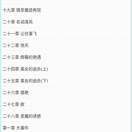
十九章 情至魔迹再现
二十章 名动清风
二十一章 让往事飞
二十二章 惊天
二十三章 倒霉的艳遇
二十四章 美女的追杀(上)
二十五章 美女的追杀(下)
二十六章 猎艳
二十七章 欲
二十八章 恶魔的诱惑
第一章 大事件