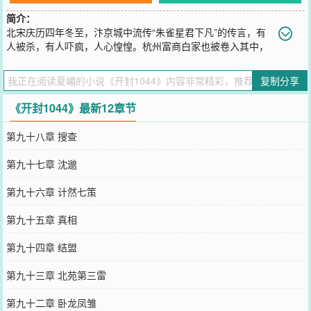
简介：
北宋庆历四年冬至，汴京城中流传“朱雀星君下凡”的传言，有
人被杀，有人吓疯，人心惶惶。杭州富商白家也被卷入其中，
主事人白锦堂遇害，弟弟白玉堂要在一月内了结案子，不然，全部家
产将被尽数抄没。另一边，开封府缉司官展昭也暗中盯着白玉堂，他
复制分享
在追查五年前的一桩旧案，所有线索全部都指向白家。白玉堂在期限
内叫停了案子，令所有人大吃一惊，也让他在汴京一夜成名。有人想
《开封1044》最新12章节
要暗算他，有人想要利用他，有人想要结交他。王爷的野心，驸马的
贪欲，官员的示好。白玉堂将一切看在眼里，他照单全收，他想知
第九十八章 搜查
道，究竟什么人害了大哥，逼得他连性命都不能留。他不信规则秩
序，始终强调八个字：“杀人偿命，欠债还钱”。“杀人的，站出来！欠
第九十七章 沈邈
了我家钱的，都给我吐出来。别的，免谈。”这是他甩给所有人的话。
白玉堂一心以展昭为鱼饵，展昭一早看透他的心思，将计就计，以身
第九十六章 计然七策
入局。他们还不知道，自己早已被卷入一场巨大的风暴中。黑影里，
一个声音响起：“他的人，和他的钱，一个都不能离开汴京！”【阅读
第九十五章 真相
说明】1，人物取自《三侠五义》，再现猫鼠互动名场面2，还原北宋
东京城里的美食美酒，娱乐生活，有段子有八卦，有民俗有传说3，历
第九十四章 结盟
史考据癖，一切案例皆来自史料记载
您要是觉得《
开封1044
》还不错的话请不要忘记向您QQ群和微博微
第九十三章 北苑第三雷
信里的朋友推荐哦！
第九十二章 卧龙凤雏