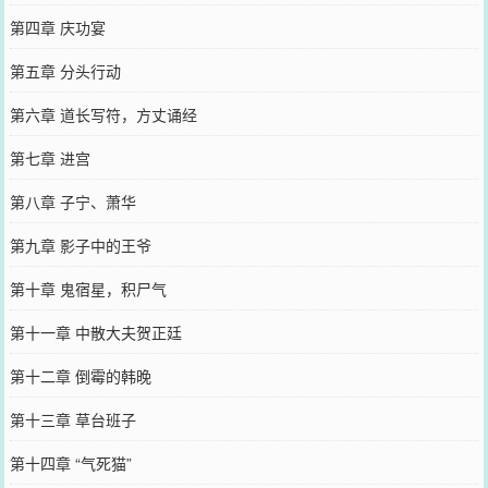
第四章 庆功宴
第五章 分头行动
第六章 道长写符，方丈诵经
第七章 进宫
第八章 子宁、萧华
第九章 影子中的王爷
第十章 鬼宿星，积尸气
第十一章 中散大夫贺正廷
第十二章 倒霉的韩晚
第十三章 草台班子
第十四章 “气死猫”