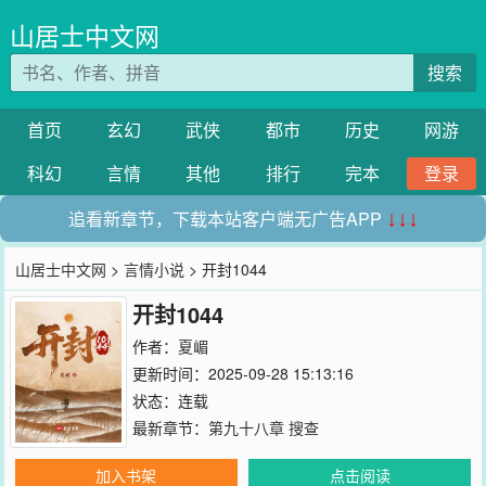
山居士中文网
搜索
首页
玄幻
武侠
都市
历史
网游
科幻
言情
其他
排行
完本
登录
追看新章节，下载本站客户端无广告APP
↓↓↓
山居士中文网
>
言情小说
> 开封1044
开封1044
作者：
夏嵋
更新时间：2025-09-28 15:13:16
状态：连载
最新章节：
第九十八章 搜查
加入书架
点击阅读