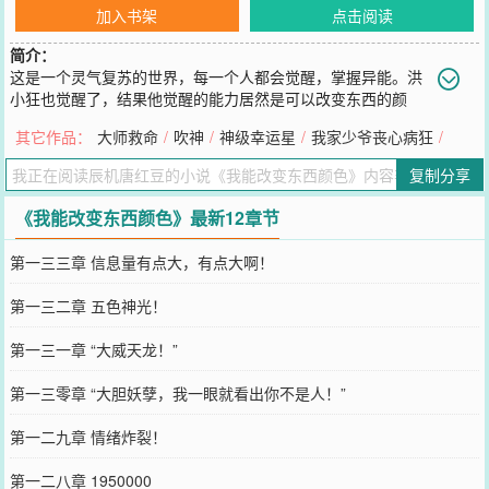
加入书架
点击阅读
简介：
这是一个灵气复苏的世界，每一个人都会觉醒，掌握异能。洪
小狂也觉醒了，结果他觉醒的能力居然是可以改变东西的颜
色！这是什么幺蛾子能力啊？！直到他发现，他可以把别人的头发变
其它作品：
大师救命
/
吹神
/
神级幸运星
/
我家少爷丧心病狂
/
绿……好像也还不错啊！老爸洪长天：“小狂啊，我每天给你五百万零
花钱，随便花！只要不来我公司就行！”————————这是一个掌
复制分享
握了奇怪异能的败家子，折腾全世界的故事。————————已有
完本均订破两万作品：《重生之神级败家子》、《神级幸运星》、
《我能改变东西颜色》最新12章节
《欧神》，书荒可看。
您要是觉得《
我能改变东西颜色
》还不错的话请不要忘记向您QQ群和
第一三三章 信息量有点大，有点大啊！
微博微信里的朋友推荐哦！
第一三二章 五色神光！
第一三一章 “大威天龙！”
第一三零章 “大胆妖孽，我一眼就看出你不是人！”
第一二九章 情绪炸裂！
第一二八章 1950000