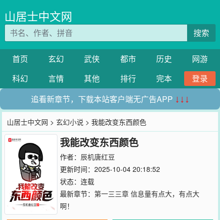
山居士中文网
搜索
首页
玄幻
武侠
都市
历史
网游
科幻
言情
其他
排行
完本
登录
追看新章节，下载本站客户端无广告APP
↓↓↓
山居士中文网
>
玄幻小说
> 我能改变东西颜色
我能改变东西颜色
作者：
辰机唐红豆
更新时间：2025-10-04 20:18:52
状态：连载
最新章节：
第一三三章 信息量有点大，有点大
啊！