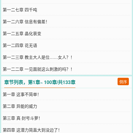
第一二七章 四千吨
第一二六章 信息有偏差！
第一二五章 晶化衰变
第一二四章 花无语
第一二三章 教主大人是位……女人？！
第一二二章 一见面就这么刺激的吗？！
章节列表，第1章~ 100章/共133章
倒序
第一章 这事不简单！
第二章 异能的威力
第三章 真·封号斗萝！
第四章 这潜力简直大到没边了！