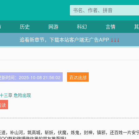
市
历史
网游
科幻
言情
其
追看新章节，下载本站客户端无广告APP
↓↓↓
新时间：2025-10-08 21:56:02
直达底部
十三章 危险出现
阅读
天道，补山河，筑高城，斩妖，伏魔，炼鬼，封神，镇邪，还百姓一片安
您QQ群和微博微信里的朋友推荐哦！