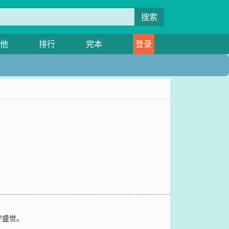
搜索
他
排行
完本
登录
宁盛世。