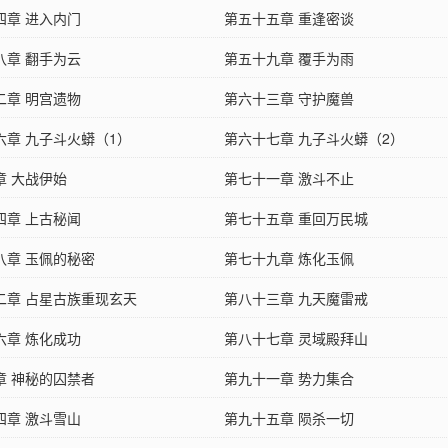
四章 进入内门
第五十五章 重逢密谈
八章 翻手为云
第五十九章 覆手为雨
二章 明宫遗物
第六十三章 守护魔兽
六章 九子斗火蟒（1）
第六十七章 九子斗火蟒（2）
章 大战伊始
第七十一章 激斗不止
四章 上古秘闻
第七十五章 重回万民城
八章 玉佩的秘密
第七十九章 炼化玉佩
二章 占星古族重现玄天
第八十三章 九天魔雷戒
六章 炼化成功
第八十七章 灵域殿拜山
章 神秘的囚禁者
第九十一章 势力集合
四章 激斗雪山
第九十五章 陨杀一切