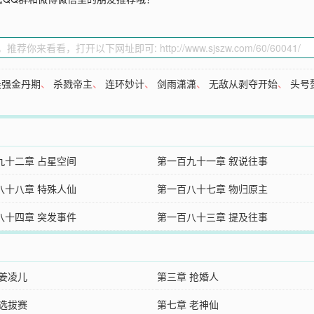
最强金丹期
、
杀戮帝主
、
连环妙计
、
剑雨潇潇
、
无敌从剥夺开始
、
头号
九十二章 占星空间
第一百九十一章 叙说往事
八十八章 特殊人仙
第一百八十七章 物归原主
八十四章 突发事件
第一百八十三章 提及往事
 姜凌儿
第三章 抢婚人
 选拔赛
第七章 老神仙