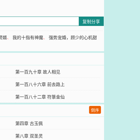
复制分享
赘婿
、
我的十指有神魔
、
强势宠婚，顾少的心机甜
第一百九十章 故人相见
第一百八十六章 前去路上
第一百八十二章 符箓金仙
倒序
第四章 古玉佩
第八章 双圣灵