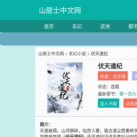
山居士中文网
首页
玄幻
武侠
都
山居士中文网
>
玄幻小说
> 伏天道纪
伏天道纪
作者：
东宇辰
更
状态：连载
最新章节：
第一百九
加入书架
点击
简介：
天道崩塌，山河俱碎，仙宗人寰，我古清尘愿重修
您要是觉得《
伏天道纪
》还不错的话请不要忘记向