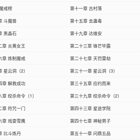
 魔戒榜
第十一章 古村落
章 斗魔兽
第十五章 去蛊毒
章 黑晶石
第十九章 达维安
二章 炎黄女王
第二十三章 锋芒毕露
六章 炼制魔戒
第二十七章 天罚雷劫
章 星云洞（2）
第三十一章 星云洞（3）
四章 解救成功
第三十五章 应约而来
八章 绞杀命令（1）
第三十九章 绞杀命令（2）
二章 符咒一门
第四十三章 星途学院
六章 戏耍雪鹰
第四十七章 神秘男子
章 比斗炼丹
第五十一章 问鼎五品