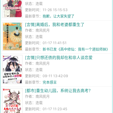
状态：连载
更新时间：11-26 15:15:53
最新章节：
抱歉，让大家失望了
[言情]离婚后，我和老婆都重生了
作者：
南风抚月
状态：连载
更新时间：01-17 11:41:51
最新章节：
新书已发《高中修仙：我有一个道姑师妹》
[言情]只想还债的我却在和非人谈恋爱
作者：
南风抚月
状态：连载
更新时间：09-11 13:42:09
最新章节：
完本感言
[都市]重生幼儿园，系统让我去高考？
作者：
南风抚月
状态：连载
更新时间：01-17 11:23:45