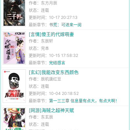
作者：
东方月辰
状态：连载
更新时间：10-17 20:27:13
最新章节：
书荒：可进来一阅
[言情]傻王的代嫁萌妻
作者：
东辰轩
状态：完本
更新时间：10-15 17:58:32
最新章节：
完结感言
[玄幻]我能改变东西颜色
作者：
辰机唐红豆
状态：连载
更新时间：10-04 20:18:52
最新章节：
第一三三章 信息量有点大，有点大啊！
[网游]海贼之超神天赋
作者：
东玄辰
状态：连载