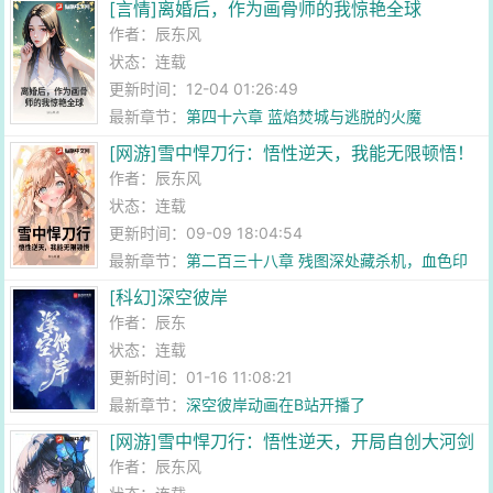
[言情]离婚后，作为画骨师的我惊艳全球
作者：
辰东风
状态：连载
更新时间：12-04 01:26:49
最新章节：
第四十六章 蓝焰焚城与逃脱的火魔
[网游]雪中悍刀行：悟性逆天，我能无限顿悟！
作者：
辰东风
状态：连载
更新时间：09-09 18:04:54
最新章节：
第二百三十八章 残图深处藏杀机，血色印
记
[科幻]深空彼岸
作者：
辰东
状态：连载
更新时间：01-16 11:08:21
最新章节：
深空彼岸动画在B站开播了
[网游]雪中悍刀行：悟性逆天，开局自创大河剑
意
作者：
辰东风