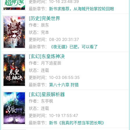
更新时间：10-16 23:48:39
最新章节：
新书求推荐，从海贼开始掌控轮回眼
[历史]完美世界
作者：
辰东
状态：完本
更新时间：08-20 20:31:37
最新章节：
《夜无疆》已肥，可以看了
[玄幻]东皇炼神决
作者：
月下追星辰
状态：连载
更新时间：10-03 06:55:35
最新章节：
第八十六章 狩猎
[玄幻]星辰解析器
作者：
东亭枫
状态：连载
更新时间：10-19 17:55:47
最新章节：
新书《我真的不想当军团长啊》